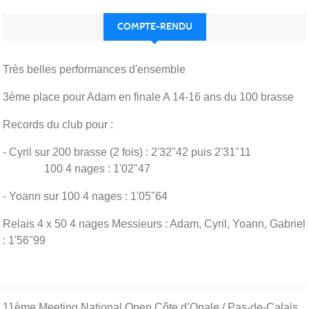
COMPTE-RENDU
Très belles performances d'ensemble
3ème place pour Adam en finale A 14-16 ans du 100 brasse
Records du club pour :
- Cyril sur 200 brasse (2 fois) : 2'32"42 puis 2'31"11
100 4 nages : 1'02"47
- Yoann sur 100 4 nages : 1'05"64
Relais 4 x 50 4 nages Messieurs : Adam, Cyril, Yoann, Gabriel
: 1'56"99
11ème Meeting National Open Côte d’Opale / Pas-de-Calais.