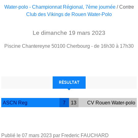
Water-polo - Championnat Régional, 7ème journée
/ Contre
Club des Vikings de Rouen Water-Polo
Le
dimanche
19
mars
2023
Piscine Chantereyne
50100
Cherbourg
- de 16h30 à 17h30
RÉSULTAT
ASCN Reg
7
13
CV Rouen Water-polo
Publié le
07 mars 2023
par Frederic FAUCHARD