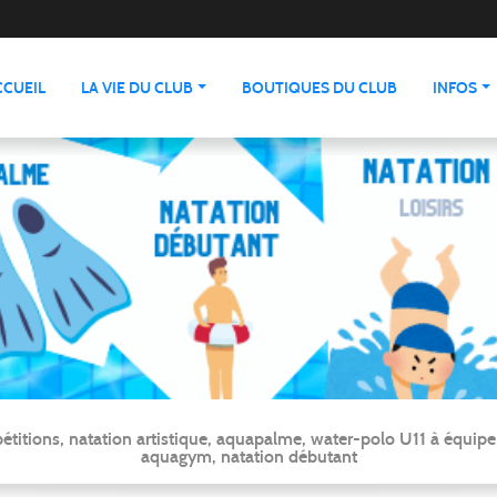
CCUEIL
LA VIE DU CLUB
BOUTIQUES DU CLUB
INFOS
ns, natation artistique, aquapalme, water-polo U11 à équipe ré
aquagym, natation débutant