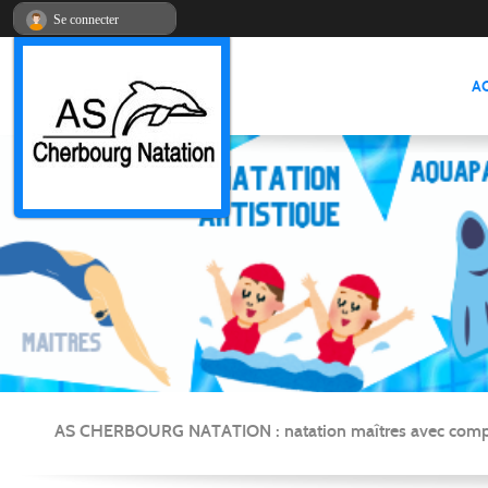
Panneau de gestion des cookies
Se connecter
A
AS CHERBOURG NATATION : natation maîtres avec compétitio