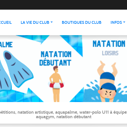
CCUEIL
LA VIE DU CLUB
BOUTIQUES DU CLUB
INFOS
ns, natation artistique, aquapalme, water-polo U11 à équipe ré
aquagym, natation débutant