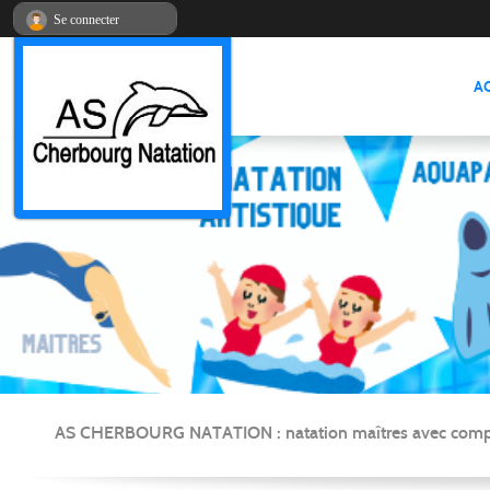
Panneau de gestion des cookies
Se connecter
A
AS CHERBOURG NATATION : natation maîtres avec compétitio