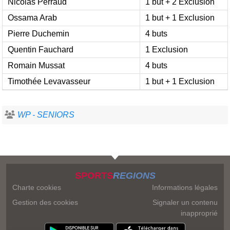
Nicolas Perraud
1 but + 2 Exclusion
Ossama Arab
1 but + 1 Exclusion
Pierre Duchemin
4 buts
Quentin Fauchard
1 Exclusion
Romain Mussat
4 buts
Timothée Levavasseur
1 but + 1 Exclusion
WP - SENIORS
SPORTS
REGIONS
Charte cookies
Informations légales
Gestion des cookies
Signaler un contenu
inapproprié