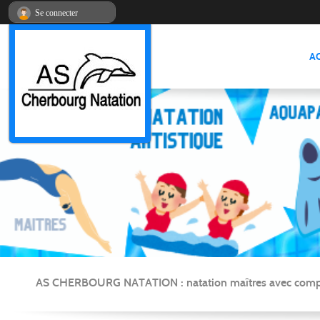
Panneau de gestion des cookies
Se connecter
A
AS CHERBOURG NATATION : natation maîtres avec compétitio