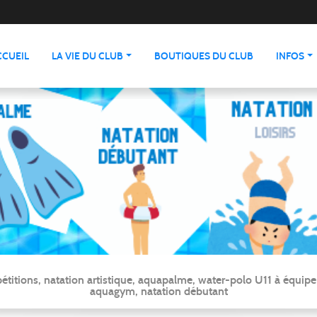
CCUEIL
LA VIE DU CLUB
BOUTIQUES DU CLUB
INFOS
ns, natation artistique, aquapalme, water-polo U11 à équipe ré
aquagym, natation débutant