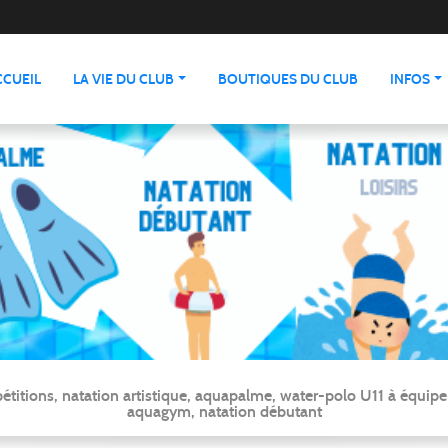
CCUEIL
LA VIE DU CLUB
BOUTIQUES DU CLUB
INFOS
ns, natation artistique, aquapalme, water-polo U11 à équipe ré
aquagym, natation débutant