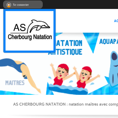
Panneau de gestion des cookies
Se connecter
A
AS CHERBOURG NATATION : natation maîtres avec compétitio