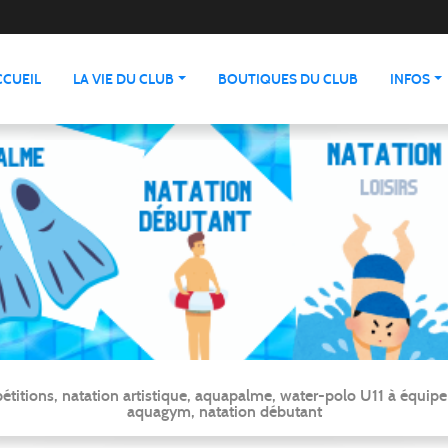
CCUEIL
LA VIE DU CLUB
BOUTIQUES DU CLUB
INFOS
ns, natation artistique, aquapalme, water-polo U11 à équipe ré
aquagym, natation débutant