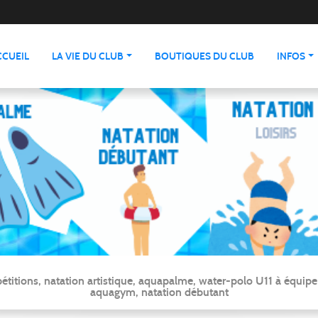
CCUEIL
LA VIE DU CLUB
BOUTIQUES DU CLUB
INFOS
ns, natation artistique, aquapalme, water-polo U11 à équipe ré
aquagym, natation débutant