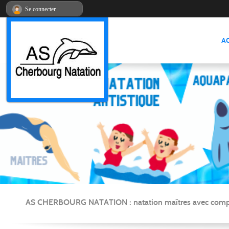
Panneau de gestion des cookies
Se connecter
A
AS CHERBOURG NATATION : natation maîtres avec compétitio