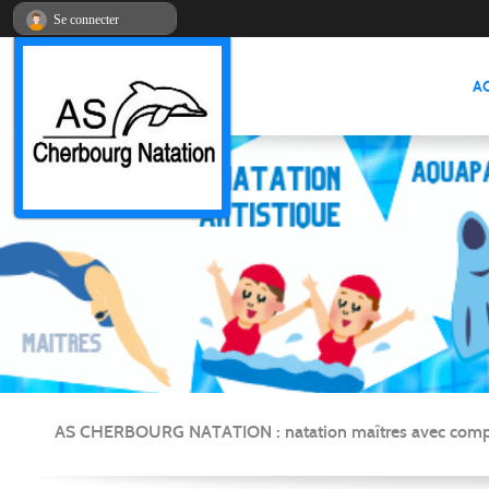
Panneau de gestion des cookies
Se connecter
A
AS CHERBOURG NATATION : natation maîtres avec compétitio