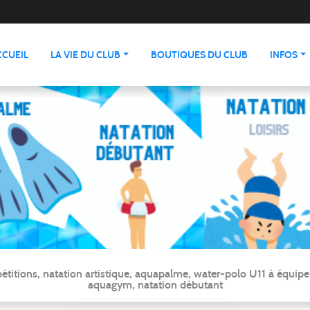
CCUEIL
LA VIE DU CLUB
BOUTIQUES DU CLUB
INFOS
ns, natation artistique, aquapalme, water-polo U11 à équipe ré
aquagym, natation débutant