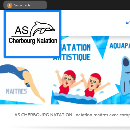
Panneau de gestion des cookies
Se connecter
A
AS CHERBOURG NATATION : natation maîtres avec compétitio