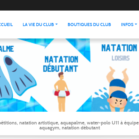
CCUEIL
LA VIE DU CLUB
BOUTIQUES DU CLUB
INFOS
ns, natation artistique, aquapalme, water-polo U11 à équipe ré
aquagym, natation débutant