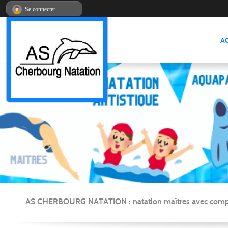
Panneau de gestion des cookies
Se connecter
A
AS CHERBOURG NATATION : natation maîtres avec compétitio