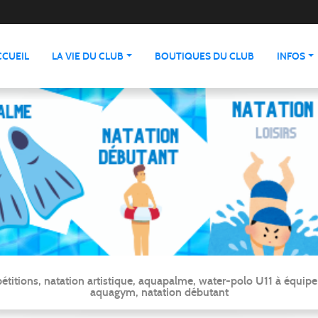
CCUEIL
LA VIE DU CLUB
BOUTIQUES DU CLUB
INFOS
ns, natation artistique, aquapalme, water-polo U11 à équipe ré
aquagym, natation débutant