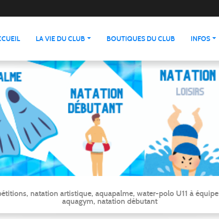
CCUEIL
LA VIE DU CLUB
BOUTIQUES DU CLUB
INFOS
ns, natation artistique, aquapalme, water-polo U11 à équipe ré
aquagym, natation débutant