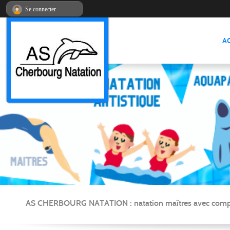
Panneau de gestion des cookies
Se connecter
A
AS CHERBOURG NATATION : natation maîtres avec compétitio