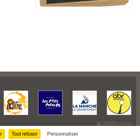
80365
visites
r
Tout refuser
Personnaliser
Informations légales